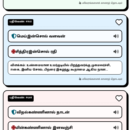
விவரங்களைக் காணத் தொடவும்
பதிவெண்: #953
மெய்இன்சொல் வளவன்
சித்திரஇன்சொல் ரதி
விளக்கம்:
உண்மையான உயர்குடியில் பிறந்தவர்க்கு முகமலர்ச்சி,
ஈகை, இனிய சொல், பிறரை இகழ்ந்து கூறாமை ஆகிய நான...
விவரங்களைக் காணத் தொடவும்
பதிவெண்: #1210
விறல்கண்ணினால் நாடன்
மின்கண்ணினால் இளவஞ்சி