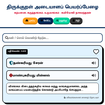
திருக்குறள் அடையாளப் பெயர்ப்பேழை
கற்பனை, கருத்தாக்கம், உருவாக்கம் : கவியோகி நாகசுந்தரன்
முகப்பு
சேமிப்பு
குலுக்கு
அழி
பதிவெண்: #489
தண்கரியது சேரன்
மாண்புகரியது மின்னல்
விளக்கம்:
கிடைத்தற்கறிய காலம் வந்து வாய்க்குமானால், அந்த
வாய்ப்பைப் பயன்படுத்திக் கொண்டு அப்போதே செய்தற்க...
விவரங்களைக் காணத் தொடவும்