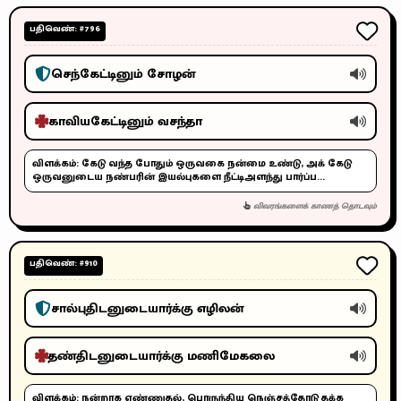
பதிவெண்: #796
செந்கேட்டினும் சோழன்
காவியகேட்டினும் வசந்தா
விளக்கம்:
கேடு வந்த போதும் ஒருவகை நன்மை உண்டு, அக் கேடு
ஒருவனுடைய நண்பரின் இயல்புகளை நீட்டிஅளந்து பார்ப்ப...
விவரங்களைக் காணத் தொடவும்
பதிவெண்: #910
சால்புதிடனுடையார்க்கு எழிலன்
தண்திடனுடையார்க்கு மணிமேகலை
விளக்கம்:
நன்றாக எண்ணுதல், பொருந்திய நெஞ்சத்தோடு தக்க