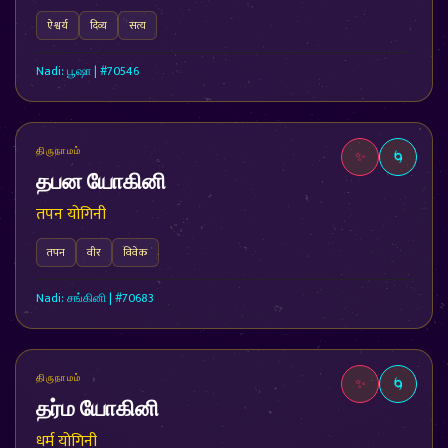
ऐश्वर्य
दिव्य
सत्य
Nadi: பூஷா | #70546
திருநாமம்
✨
🌀
தபன யோகினி
तपन योगिनी
तपन
वीर
विवेक
Nadi: சங்கினி | #70683
திருநாமம்
✨
🌀
தர்ம யோகினி
धर्म योगिनी