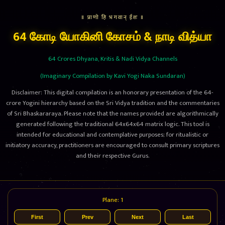
॥ प्राणो हि भगवान् ईशः ॥
64 கோடி யோகினி கோசம் & நாடி வித்யா
64 Crores Dhyana, Kritis & Nadi Vidya Channels
(Imaginary Compilation by Kavi Yogi Naka Sundaran)
Disclaimer: This digital compilation is an honorary presentation of the 64-
crore Yogini hierarchy based on the Sri Vidya tradition and the commentaries
of Sri Bhaskararaya. Please note that the names provided are algorithmically
generated following the traditional 64x64x64 matrix logic. This tool is
intended for educational and contemplative purposes; for ritualistic or
initiatory accuracy, practitioners are encouraged to consult primary scriptures
and their respective Gurus.
Plane: 1
First
Prev
Next
Last