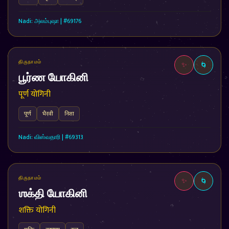
Nadi: அலம்புஷா | #69176
திருநாமம்
✨
🌀
பூர்ண யோகினி
पूर्ण योगिनी
पूर्ण
भैरवी
निशा
Nadi: விஸ்வதாரி | #69313
திருநாமம்
✨
🌀
ஶக்தி யோகினி
शक्ति योगिनी