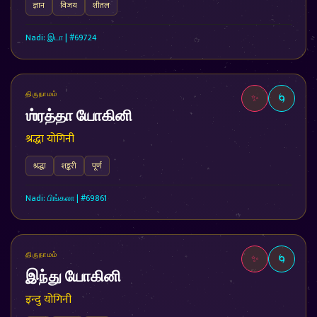
ज्ञान
विजय
शीतल
Nadi: இடா | #69724
திருநாமம்
✨
🌀
ஶ்ரத்தா யோகினி
श्रद्धा योगिनी
श्रद्धा
शङ्करी
पूर्ण
Nadi: பிங்கலா | #69861
திருநாமம்
✨
🌀
இந்து யோகினி
इन्दु योगिनी