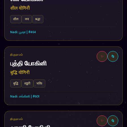
शील योगिनी
शील
जय
श्रद्धा
Nadi: பூஷா | #464
திருநாமம்
✨
🌀
புத்தி யோகினி
बुद्धि योगिनी
बुद्धि
शङ्करी
भक्ति
Nadi: சங்கினி | #601
திருநாமம்
✨
🌀