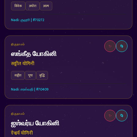
विवेक
अघोरा
आत्म
Nadi: குஹூ | #70272
திருநாமம்
✨
🌀
ஸங்கீத யோகினி
सङ्गीत योगिनी
सङ्गीत
पूषा
बुद्धि
Nadi: சரஸ்வதி | #70409
திருநாமம்
✨
🌀
ஐஶ்வர்ய யோகினி
ऐश्वर्य योगिनी