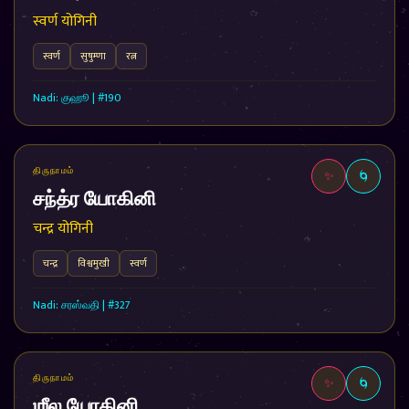
स्वर्ण योगिनी
स्वर्ण
सुषुम्णा
रत्न
Nadi: குஹூ | #190
திருநாமம்
✨
🌀
சந்த்ர யோகினி
चन्द्र योगिनी
चन्द्र
विश्वमुखी
स्वर्ण
Nadi: சரஸ்வதி | #327
திருநாமம்
✨
🌀
ஶீல யோகினி