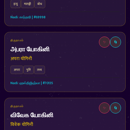
इन्दु
मातङ्गी
बोध
Nadi: காந்தாரி | #69998
திருநாமம்
✨
🌀
அபரா யோகினி
अपरा योगिनी
अपरा
पुष्टि
तत्त्व
Nadi: ஹஸ்திஜிஹ்வா | #70135
திருநாமம்
✨
🌀
விவேக யோகினி
विवेक योगिनी