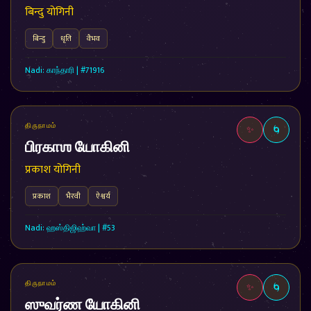
बिन्दु योगिनी
बिन्दु
धृति
वैभव
Nadi: காந்தாரி | #71916
திருநாமம்
✨
🌀
பிரகாஶ யோகினி
प्रकाश योगिनी
प्रकाश
भैरवी
ऐश्वर्य
Nadi: ஹஸ்திஜிஹ்வா | #53
திருநாமம்
✨
🌀
ஸுவர்ண யோகினி