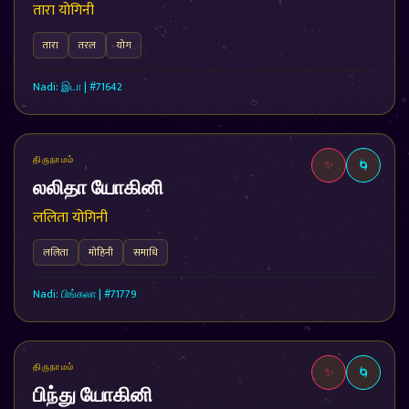
तारा योगिनी
तारा
तरल
योग
Nadi: இடா | #71642
திருநாமம்
✨
🌀
லலிதா யோகினி
ललिता योगिनी
ललिता
मोहिनी
समाधि
Nadi: பிங்கலா | #71779
திருநாமம்
✨
🌀
பிந்து யோகினி