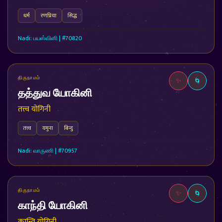
धर्म
रणप्रिया
सिद्ध
Nadi: பயஸ்வினி | #70820
திருநாமம்
✨
🌀
தத்துவ யோகினி
तत्त्व योगिनी
तत्त्व
यमुना
बिन्दु
Nadi: வாருணி | #70957
திருநாமம்
✨
🌀
காந்தி யோகினி
कान्ति योगिनी