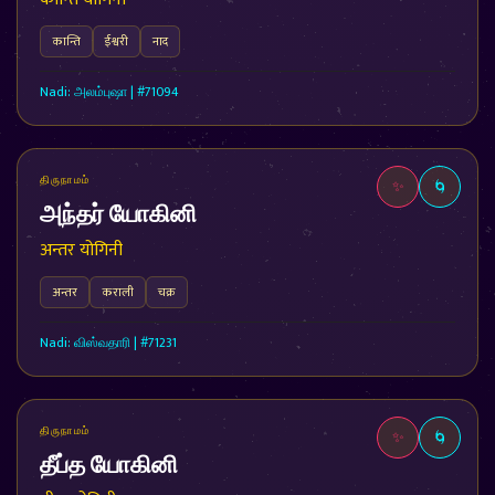
कान्ति
ईश्वरी
नाद
Nadi: அலம்புஷா | #71094
திருநாமம்
✨
🌀
அந்தர் யோகினி
अन्तर योगिनी
अन्तर
कराली
चक्र
Nadi: விஸ்வதாரி | #71231
திருநாமம்
✨
🌀
தீப்த யோகினி