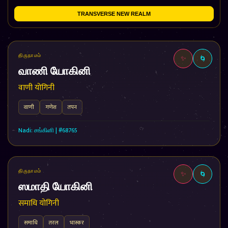
TRANSVERSE NEW REALM
திருநாமம்
✨
🌀
வாணி யோகினி
वाणी योगिनी
वाणी
गणेश
तपन
Nadi: சங்கினி | #68765
திருநாமம்
✨
🌀
ஸமாதி யோகினி
समाधि योगिनी
समाधि
तरल
भास्कर