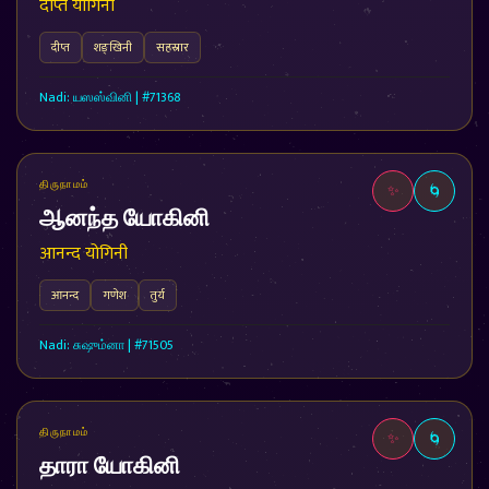
दीप्त योगिनी
दीप्त
शङ्खिनी
सहस्रार
Nadi: யஸஸ்வினி | #71368
திருநாமம்
✨
🌀
ஆனந்த யோகினி
आनन्द योगिनी
आनन्द
गणेश
तुर्य
Nadi: சுஷும்னா | #71505
திருநாமம்
✨
🌀
தாரா யோகினி