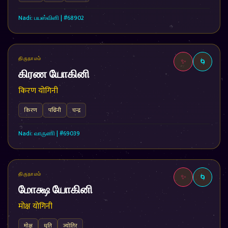
Nadi: பயஸ்வினி | #68902
திருநாமம்
✨
🌀
கிரண யோகினி
किरण योगिनी
किरण
पद्मिनी
चन्द्र
Nadi: வாருணி | #69039
திருநாமம்
✨
🌀
மோக்ஷ யோகினி
मोक्ष योगिनी
मोक्ष
धृति
ज्योतिर्