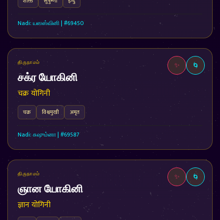
शक्ति
सुषुम्णा
इन्दु
Nadi: யஸஸ்வினி | #69450
திருநாமம்
✨
🌀
சக்ர யோகினி
चक्र योगिनी
चक्र
विश्वमुखी
अमृत
Nadi: சுஷும்னா | #69587
திருநாமம்
✨
🌀
ஞான யோகினி
ज्ञान योगिनी